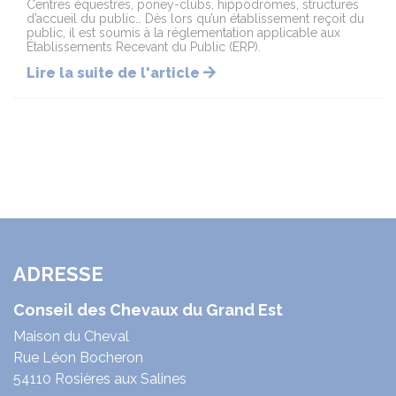
Centres équestres, poney-clubs, hippodromes, structures
d’accueil du public… Dès lors qu’un établissement reçoit du
public, il est soumis à la réglementation applicable aux
Établissements Recevant du Public (ERP).
Lire la suite de l'article
ADRESSE
Conseil des Chevaux du Grand Est
Maison du Cheval
Rue Léon Bocheron
54110 Rosières aux Salines