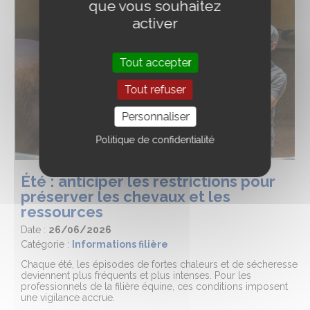
que vous souhaitez
activer
Tout accepter
Tout refuser
Personnaliser
Politique de confidentialité
Été : anticiper les restrictions pour
préserver les chevaux et les
ressources
Date :
26/06/2026
Catégorie :
Informations filière
Chaque été, les épisodes de fortes chaleurs et de sécheresse
deviennent plus fréquents et plus intenses. Pour les
professionnels de la filière équine, ces conditions imposent
une vigilance accrue.