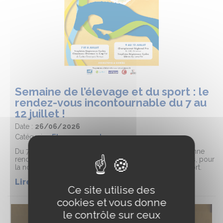
Semaine de l’élevage et du sport : le
rendez-vous incontournable du 7 au
12 juillet !
Date :
26/06/2026
Catégorie :
Elevage sport
Du 7 au 12 juillet, Jump’Est et Cheval Grand Est vous donne
rendez-vous au Haras Régional de Rosières-aux-Salines, pour
la nouvelle édition de la Semaine de l’Élevage et du Sport.
Lire la suite de l'article
Ce site utilise des
cookies et vous donne
le contrôle sur ceux