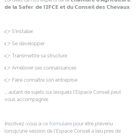
𝗱𝗲 𝗹𝗮 𝗦𝗮𝗳𝗲𝗿, 𝗱𝗲 𝗹'𝗜𝗙𝗖𝗘 𝗲𝘁 𝗱𝘂 𝗖𝗼𝗻𝘀𝗲𝗶𝗹 𝗱𝗲𝘀 𝗖𝗵𝗲𝘃𝗮𝘂𝘅.
👉 S'installer
👉 Se développer
👉 Transmettre sa structure
👉 Améliorer ses connaissances
👉 Faire connaître son entreprise
... autant de sujets sur lesquels l'Espace Conseil peut
vous accompagner.
Inscrivez-vous à
ce formulaire
pour être prévenu
lorsqu'une session de l'Espace Conseil a lieu près de