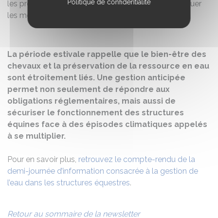
Politique de confidentialité
les préfectures et les services de l'État afin d'appliquer
les mesures en vigueur dans son département.
La période estivale rappelle que le bien-être des
chevaux et la préservation de la ressource en eau
sont étroitement liés. Une gestion anticipée
permet non seulement de répondre aux
obligations réglementaires, mais aussi de
sécuriser le fonctionnement des structures
équines face à des épisodes climatiques appelés
à se multiplier.
Pour en savoir plus,
retrouvez le compte-rendu de la
demi-journée d’information consacrée à la gestion de
l’eau dans les structures équestres
.
Retour au sommaire de la newsletter