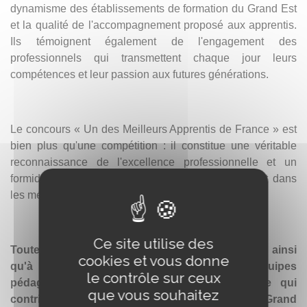
dynamisme des établissements de formation du Grand Est
et la qualité de l'accompagnement proposé aux apprentis.
Ils témoignent également de l'engagement des
professionnels qui transmettent chaque jour leurs
compétences et leur passion aux futures générations.
Le concours « Un des Meilleurs Apprentis de France » est
bien plus qu'une compétition : il constitue une véritable
reconnaissance de l'excellence professionnelle et un
formidable tremplin pour les jeunes qui s'engagent dans
les métiers de la filière équine.
Ce site utilise des
Toutes nos félicitations à Justine, Inès, Camille ainsi
cookies et vous donne
qu'à l'ensemble des candidats, des équipes
le contrôle sur ceux
pédagogiques et des maîtres d'apprentissage qui
que vous souhaitez
contribuent à faire rayonner le savoir-faire du Grand