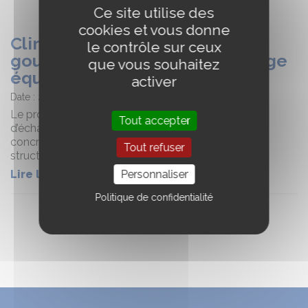
Ce site utilise des
cookies et vous donne
Climat exigeant, chevaux
le contrôle sur ceux
gourmands : cap sur un pâturage
que vous souhaitez
équilibré !
activer
Date :
25/06/2026
Le projet EQUINNOCCSE vous invite à une journée
Tout accepter
d’échanges et de découvertes autour de pratiques
concrètes pour accompagner l’adaptation des
Tout refuser
structures équines au changement climatique.
Lire la suite
Personnaliser
Politique de confidentialité