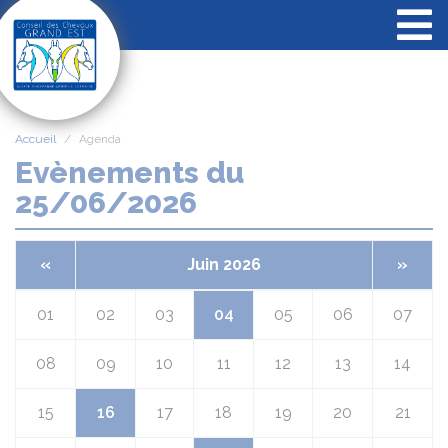
Panneau de gestion des cookies
Accueil
Agenda
Evènements du
25/06/2026
«
Juin 2026
»
01
02
03
04
05
06
07
08
09
10
11
12
13
14
15
16
17
18
19
20
21