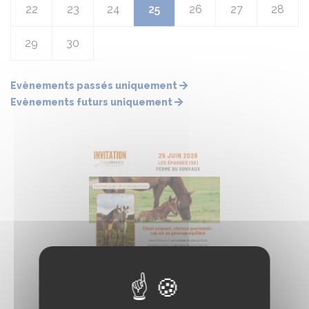
22
23
24
25
26
27
28
29
30
Evènements passés uniquement
Evènements futurs uniquement